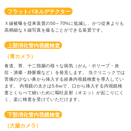
フラットパネルデテクター
Ｘ線被曝を従来装置の50～70%に低減し、かつ従来よりも
高精細なＸ線写真を撮ることができる装置です。
上部消化管内視鏡検査
（胃カメラ）
食道、胃、十二指腸の様々な病気（がん・ポリープ・炎
症・潰瘍・静脈瘤など）を発見します。 当クリニックでは
苦痛の少ない鼻から挿入する経鼻内視鏡検査を導入してい
ます。 内視鏡の太さは5.8㎜で、口から挿入する内視鏡検
査とくらべて細いために嘔吐反射（オエッ）が起こりにく
く、楽に検査を受けていただけます。
下部消化管内視鏡検査
（大腸カメラ）