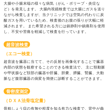
大腸や小腸末端の様々な病気（がん・ポリープ・炎症な
ど）を発見します。 大腸内視鏡検査では大腸にガスを送り
ながら検査しますが、当クリニックでは空気の代わりに炭
酸ガスを用いているため、検査後のお腹の張りが大幅に軽
減されます。 また希望される方には鎮静剤や鎮痛剤を使用
し、不安や苦痛を軽減して検査を行っています。
超音波検査
（エコー検査）
超音波を臓器に当てて、その反射を画像化することで臓器
内部の状態を観察することのできる検査法で、 主に頸動脈
や甲状腺など頚部の臓器や肝臓、胆嚢、膵臓、腎臓、大動
脈など腹部臓器の病変を簡便に診断することができます。
骨密度測定
（ＤＸＡ法骨塩定量）
骨粗しょう症の有無や程度を知る有力な検査で、背中が曲