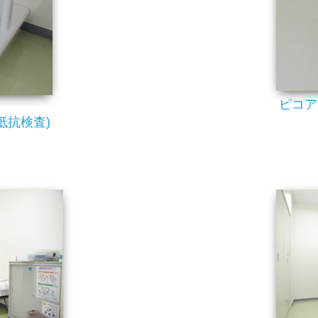
ピコア
抵抗検査)