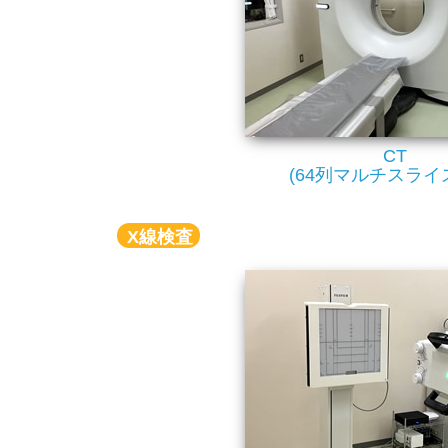
CT
(64列マルチスライ
X線検査